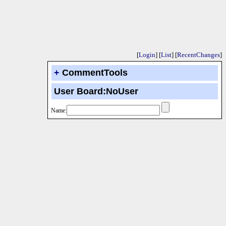
[
Login
] [
List
] [
RecentChanges
]
+
CommentTools
User Board:NoUser
Name: