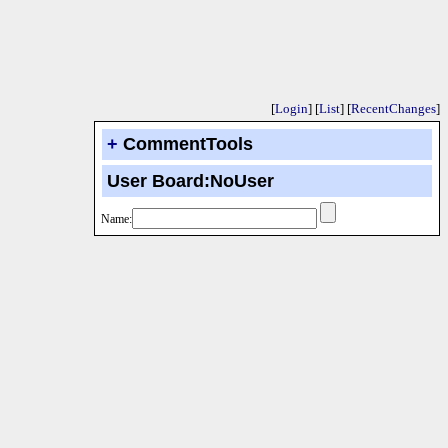
[
Login
] [
List
] [
RecentChanges
]
+
CommentTools
User Board:NoUser
Name: