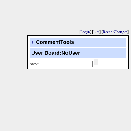
[
Login
] [
List
] [
RecentChanges
]
+
CommentTools
User Board:NoUser
Name: