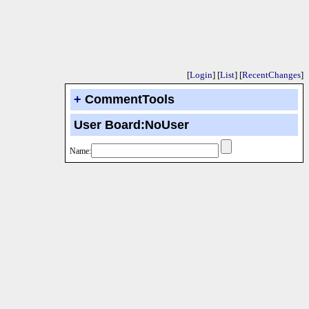
[
Login
] [
List
] [
RecentChanges
]
+
CommentTools
User Board:NoUser
Name: